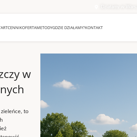
Działamy w Wars
TART
CENNIK
OFERTA
METODY
GDZIE DZIAŁAMY?
KONTAKT
zczy w
onych
 zieleńce, to
ch
ież