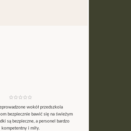
zeprowadzone wokół przedszkola
Regularnie korzystamy
iom bezpiecznie bawić się na świeżym
terenie naszego ośrod
dki są bezpieczne, a personel bardzo
temu goście chętnie wr
kompetentny i miły.
komfort korzystani