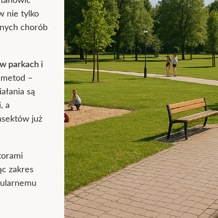
stanowić
 nie tylko
żnych chorób
w parkach i
 metod –
ałania są
, a
nsektów już
torami
ąc zakres
egularnemu