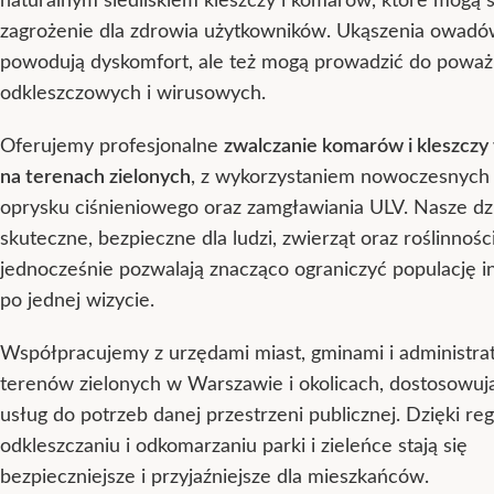
naturalnym siedliskiem kleszczy i komarów, które mogą 
zagrożenie dla zdrowia użytkowników. Ukąszenia owadów
powodują dyskomfort, ale też mogą prowadzić do powa
odkleszczowych i wirusowych.
Oferujemy profesjonalne
zwalczanie komarów i kleszczy 
na terenach zielonych
, z wykorzystaniem nowoczesnych
oprysku ciśnieniowego oraz zamgławiania ULV. Nasze dzi
skuteczne, bezpieczne dla ludzi, zwierząt oraz roślinności
jednocześnie pozwalają znacząco ograniczyć populację i
po jednej wizycie.
Współpracujemy z urzędami miast, gminami i administra
terenów zielonych w Warszawie i okolicach, dostosowuj
usług do potrzeb danej przestrzeni publicznej. Dzięki r
odkleszczaniu i odkomarzaniu parki i zieleńce stają się
bezpieczniejsze i przyjaźniejsze dla mieszkańców.