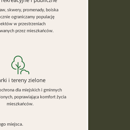
 rekreacyjne i publiczne
baw, skwery, promenady, boiska
ecznie ograniczamy populację
sektów w przestrzeniach
wanych przez mieszkańców.
rki i tereny zielone
ochrona dla miejskich i gminnych
lonych, poprawiająca komfort życia
mieszkańców.
go miejsca.