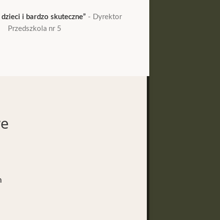
 dzieci i bardzo skuteczne”
Dyrektor
„Zdecydowanie polec
Przedszkola nr 5
turystyczne
we
m