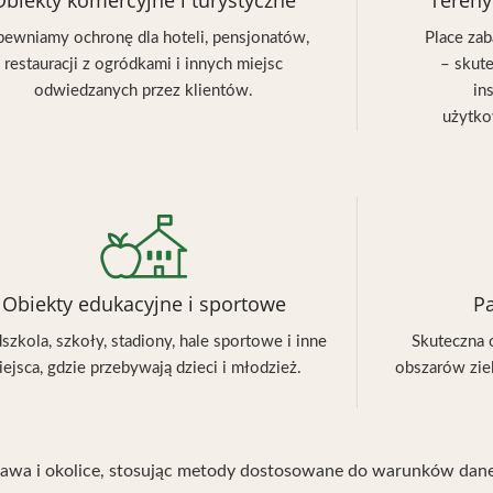
Obiekty komercyjne i turystyczne
Tereny
pewniamy ochronę dla hoteli, pensjonatów,
Place za
restauracji z ogródkami i innych miejsc
– skut
odwiedzanych przez klientów.
in
użytko
Obiekty edukacyjne i sportowe
Pa
szkola, szkoły, stadiony, hale sportowe i inne
Skuteczna 
iejsca, gdzie przebywają dzieci i młodzież.
obszarów zie
zawa i okolice, stosując metody dostosowane do warunków dane